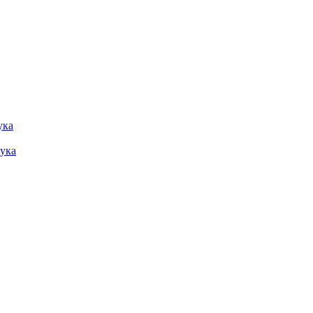
ука
Лука