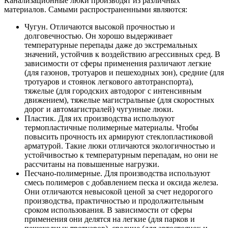
Канализационные люки производят из различных
материалов. Самыми распространенными являются:
Чугун. Отличаются высокой прочностью и
долговечностью. Он хорошо выдерживает
температурные перепады даже до экстремальных
значений, устойчив к воздействию агрессивных сред. В
зависимости от сферы применения различают легкие
(для газонов, тротуаров и пешеходных зон), средние (для
тротуаров и стоянок легкового автотранспорта),
тяжелые (для городских автодорог с интенсивным
движением), тяжелые магистральные (для скоростных
дорог и автомагистралей) чугунные люки.
Пластик. Для их производства используют
термопластичные полимерные материалы. Чтобы
повысить прочность их армируют стеклопластиковой
арматурой. Такие люки отличаются экологичностью и
устойчивостью к температурным перепадам, но они не
рассчитаны на повышенные нагрузки.
Песчано-полимерные. Для производства используют
смесь полимеров с добавлением песка и оксида железа.
Они отличаются невысокой ценой за счет недорогого
производства, практичностью и продолжительным
сроком использования. В зависимости от сферы
применения они делятся на легкие (для парков и