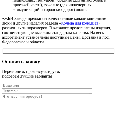
пешеходных тротуаров), средние (для автостоянок и
проезжей части), тяжелые (для инженерных
коммуникаций и городских дорог) люки.
«ЖБИ Завод» предлагает качественные канализационные
люки и другие изделия раздела «
Кольца для колодцев
»
различных типоразмеров. В каталоге представлены изделия,
соответствующие высоким стандартам качества. На весь
ассортимент установлены доступные цены. Доставка в пос.
Фёдоровское и области.
Оставить заявку
Перезвоним, проконсультируем,
подберём лучшие варианты
Оставьте это п
Оставьте это п