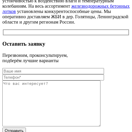
устойчивостью к воздействию влаги и температурным
колебаниям. На весь ассортимент
железнодорожных бетонных
лотков
установлены конкурентоспособные цены. Мы
оперативно доставляем ЖБИ в дер. Голятицы, Ленинградской
области и другим регионам России.
Оставить заявку
Перезвоним, проконсультируем,
подберём лучшие варианты
Оставьте это п
Оставьте это п