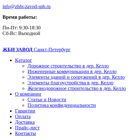
info@zhbi-zavod-spb.ru
Время работы:
Пн-Пт: 9:30-18:30
Cб-Вс: Выходной
ЖБИ ЗАВОД
Санкт-Петербург
Каталог
Дорожное строительство в дер. Келло
Инженерные коммуникации в дер. Келло
Элементы зданий и сооружений в дер. Келло
Элементы благоустройства в дер. Келло
Железнодорожное строительство в дер. Келло
О компании
Статьи и Новости
Политика конфиденциальности
Гарантии
Оплата
Доставка
Прайс-лист
Контакты