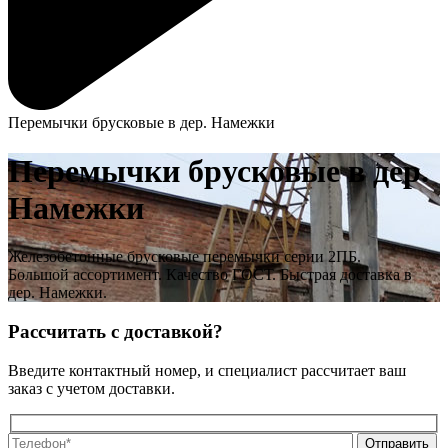
Перемычки брусковые в дер. Намежки
Перемычки брусковые в дер.
Намежки
Железобетонные брусковые перемычки серии 2ПБ.
Большой ассортимент. Качество ГОСТ. Быстрая доставка в
дер. Намежки.
Рассчитать с доставкой?
Введите контактный номер, и специалист рассчитает ваш
заказ с учетом доставки.
О
О