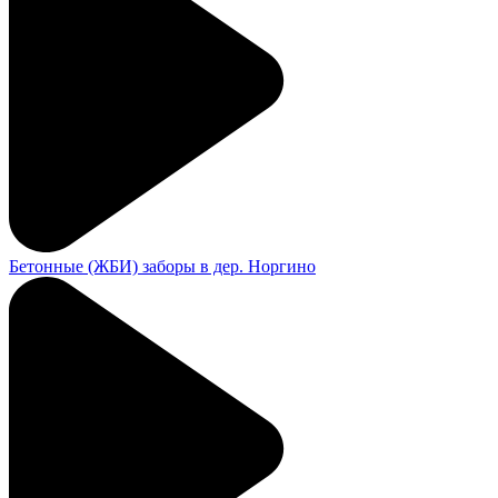
Бетонные (ЖБИ) заборы в дер. Норгино