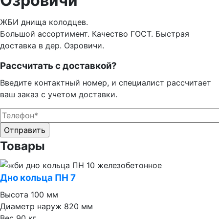
Озровичи
ЖБИ днища колодцев.
Большой ассортимент. Качество ГОСТ. Быстрая
доставка в дер. Озровичи.
Рассчитать с доставкой?
Введите контактный номер, и специалист рассчитает
ваш заказ с учетом доставки.
Оставьте это поле пустым.
Оставьте это поле пустым.
Товары
Дно кольца ПН 7
Высота
100 мм
Диаметр наруж
820 мм
Вес
90 кг