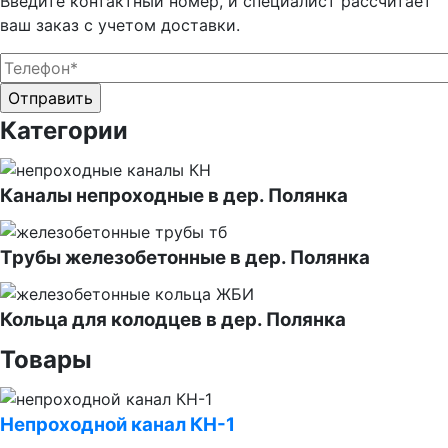
Введите контактный номер, и специалист рассчитает
ваш заказ с учетом доставки.
Оставьте это поле пустым.
Оставьте это поле пустым.
Категории
Каналы непроходные в дер. Полянка
Трубы железобетонные в дер. Полянка
Кольца для колодцев в дер. Полянка
Товары
Непроходной канал КН⁠-⁠1