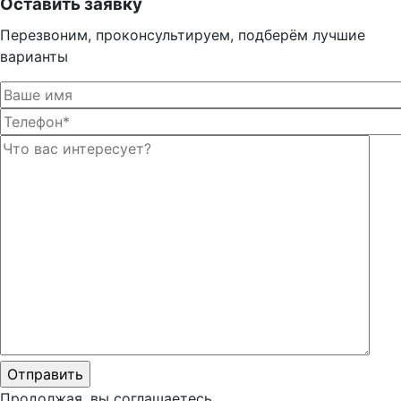
Оставить заявку
Перезвоним, проконсультируем, подберём лучшие
варианты
Оста
Оста
Продолжая, вы соглашаетесь