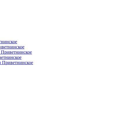
тнинское
иветнинское
и Приветнинское
ветнинское
ии Приветнинское