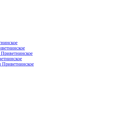
тнинское
иветнинское
и Приветнинское
ветнинское
ии Приветнинское