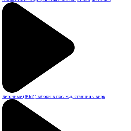
Бетонные (ЖБИ) заборы в пос. ж.д. станции Свирь