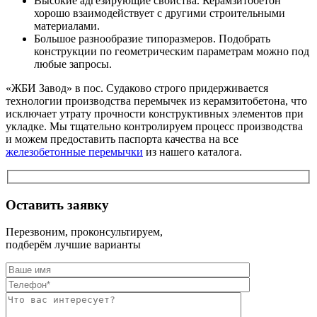
Высокие адгезирующие свойства. Керамзитобетон
хорошо взаимодействует с другими строительными
материалами.
Большое разнообразие типоразмеров. Подобрать
конструкции по геометрическим параметрам можно под
любые запросы.
«ЖБИ Завод» в пос. Судаково строго придерживается
технологии производства перемычек из керамзитобетона, что
исключает утрату прочности конструктивных элементов при
укладке. Мы тщательно контролируем процесс производства
и можем предоставить паспорта качества на все
железобетонные перемычки
из нашего каталога.
Оставить заявку
Перезвоним, проконсультируем,
подберём лучшие варианты
Оставьте это п
Оставьте это п