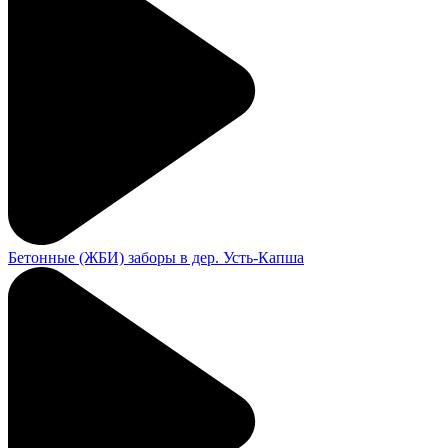
Бетонные (ЖБИ) заборы в дер. Усть-Капша