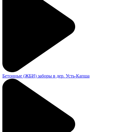
Бетонные (ЖБИ) заборы в дер. Усть-Капша