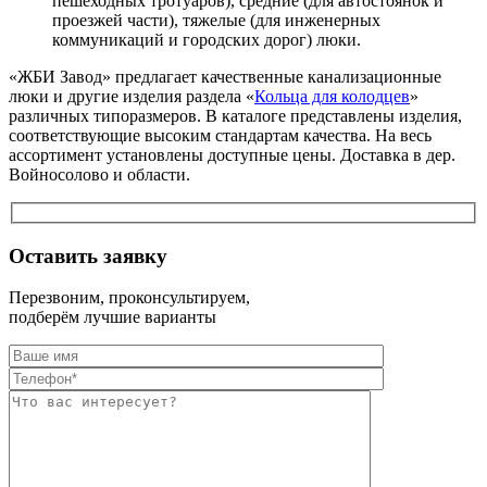
пешеходных тротуаров), средние (для автостоянок и
проезжей части), тяжелые (для инженерных
коммуникаций и городских дорог) люки.
«ЖБИ Завод» предлагает качественные канализационные
люки и другие изделия раздела «
Кольца для колодцев
»
различных типоразмеров. В каталоге представлены изделия,
соответствующие высоким стандартам качества. На весь
ассортимент установлены доступные цены. Доставка в дер.
Войносолово и области.
Оставить заявку
Перезвоним, проконсультируем,
подберём лучшие варианты
Оставьте это п
Оставьте это п