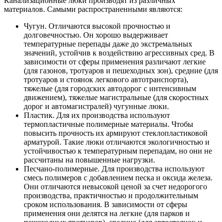
Канализационные люки производят из различных
материалов. Самыми распространенными являются:
Чугун. Отличаются высокой прочностью и
долговечностью. Он хорошо выдерживает
температурные перепады даже до экстремальных
значений, устойчив к воздействию агрессивных сред. В
зависимости от сферы применения различают легкие
(для газонов, тротуаров и пешеходных зон), средние (для
тротуаров и стоянок легкового автотранспорта),
тяжелые (для городских автодорог с интенсивным
движением), тяжелые магистральные (для скоростных
дорог и автомагистралей) чугунные люки.
Пластик. Для их производства используют
термопластичные полимерные материалы. Чтобы
повысить прочность их армируют стеклопластиковой
арматурой. Такие люки отличаются экологичностью и
устойчивостью к температурным перепадам, но они не
рассчитаны на повышенные нагрузки.
Песчано-полимерные. Для производства используют
смесь полимеров с добавлением песка и оксида железа.
Они отличаются невысокой ценой за счет недорогого
производства, практичностью и продолжительным
сроком использования. В зависимости от сферы
применения они делятся на легкие (для парков и