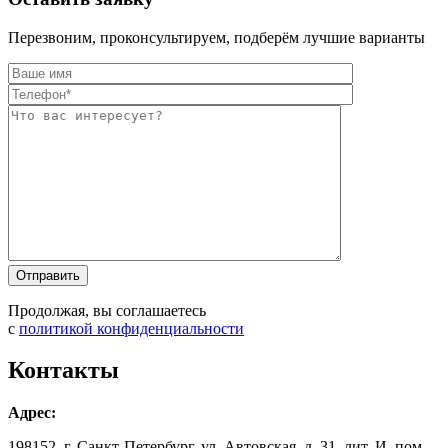
Перезвоним, проконсультируем, подберём лучшие варианты
Оставьте это п
Оставьте это п
Продолжая, вы соглашаетесь
с
политикой конфиденциальности
Контакты
Адрес:
198152, г. Санкт-Петербург, ул. Автовская, д. 31, лит. И, пом.