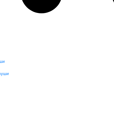
уши
вуши