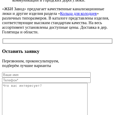
коммуникаций и городских дорог) люки.
«ЖБИ Завод» предлагает качественные канализационные
люки и другие изделия раздела «
Кольца для колодцев
»
различных типоразмеров. В каталоге представлены изделия,
соответствующие высоким стандартам качества. На весь
ассортимент установлены доступные цены. Доставка в дер.
Голятицы и области.
Оставить заявку
Перезвоним, проконсультируем,
подберём лучшие варианты
Оставьте это п
Оставьте это п