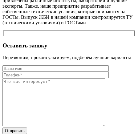
привлечены различные институты, лаборатории и лучшие
эксперты. Также, наше предприятие разрабатывает
собственные технические условия, которые опираются на
ГОСТы. Выпуск ЖБИ в нашей компании контролируется ТУ
(техническими условиями) и ГОСТами.
Оставить заявку
Перезвоним, проконсультируем, подберём лучшие варианты
Оставьте это п
Оставьте это п