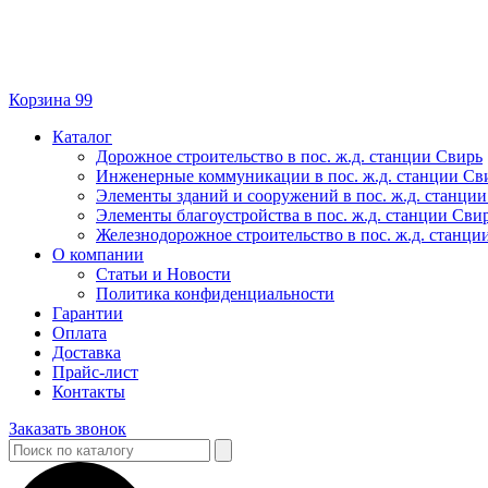
Корзина
99
Каталог
Дорожное строительство в пос. ж.д. станции Свирь
Инженерные коммуникации в пос. ж.д. станции Св
Элементы зданий и сооружений в пос. ж.д. станци
Элементы благоустройства в пос. ж.д. станции Сви
Железнодорожное строительство в пос. ж.д. станци
О компании
Статьи и Новости
Политика конфиденциальности
Гарантии
Оплата
Доставка
Прайс-лист
Контакты
Заказать звонок